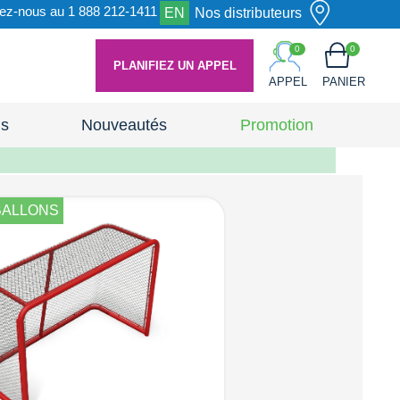
ez-nous au 1 888 212-1411
EN
Nos distributeurs
0
0
PLANIFIEZ UN APPEL
APPEL
PANIER
ns
Nouveautés
Promotion
BALLONS