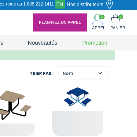
ez-nous au 1 888 212-1411
EN
Nos distributeurs
0
0
PLANIFIEZ UN APPEL
APPEL
PANIER
ns
Nouveautés
Promotion
TRIER PAR :
Nom