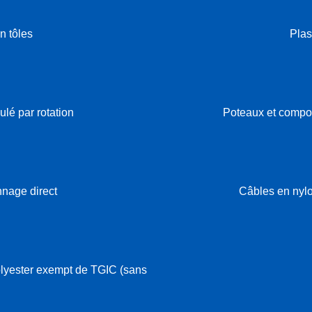
n tôles
Pla
lé par rotation
Poteaux et compos
nage direct
Câbles en nylo
lyester exempt de TGIC (sans