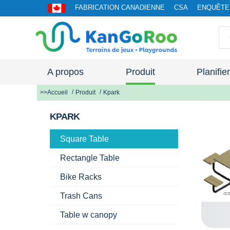
FABRICATION CANADIENNE
CSA
ENQUÊTE 
A propos
Produit
Planifie
>>Accueil
Produit
Kpark
KPARK
Square Table
Rectangle Table
Bike Racks
Trash Cans
Table w canopy