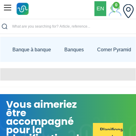
0
EN
>>Accueil
Produit
Banque à banque
Banques
Corner Pyramid
Vous aimeriez
être
accompagné
pour la
Planifions