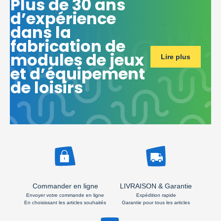
Plus de 30 ans
d’expérience
dans la
fabrication de
modules de jeux
Lire plus
et d’équipement
de loisirs
Commander en ligne
LIVRAISON & Garantie
Envoyer votre commande en ligne
Expédition rapide
En choisissant les articles souhaités
Garantie pour tous les articles