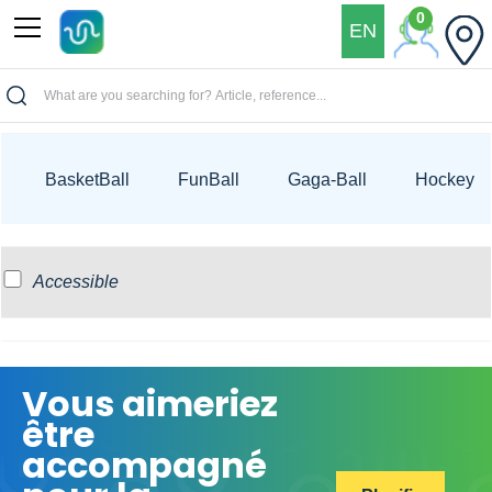
0
EN
>>Accueil
Produit
BasketBall
FunBall
Gaga-Ball
Hockey
Accessible
Vous aimeriez
être
accompagné