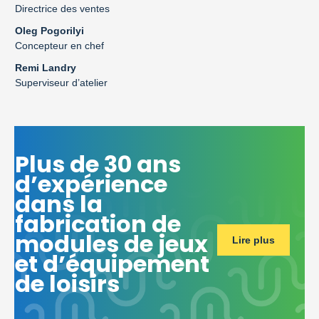
Directrice des ventes
Oleg Pogorilyi
Concepteur en chef
Remi Landry
Superviseur d’atelier
Plus de 30 ans
d’expérience
dans la
fabrication de
modules de jeux
Lire plus
et d’équipement
de loisirs