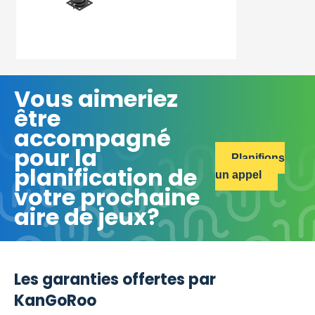
Vous aimeriez
être
accompagné
pour la
Planifions
planification de
un appel
votre prochaine
aire de jeux?
Les garanties offertes par
KanGoRoo